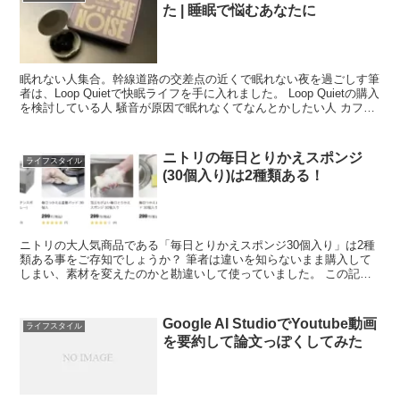
た | 睡眠で悩むあなたに
眠れない人集合。幹線道路の交差点の近くで眠れない夜を過ごしす筆
者は、Loop Quietで快眠ライフを手に入れました。 Loop Quietの購入
を検討している人 騒音が原因で眠れなくてなんとかしたい人 カフェ
勉や...
ニトリの毎日とりかえスポンジ
ライフスタイル
(30個入り)は2種類ある！
ニトリの大人気商品である「毎日とりかえスポンジ30個入り」は2種
類ある事をご存知でしょうか？ 筆者は違いを知らないまま購入して
しまい、素材を変えたのかと勘違いして使っていました。 この記事
では一見同じに見える2種類のスポンジの違...
Google AI StudioでYoutube動画
ライフスタイル
を要約して論文っぽくしてみた