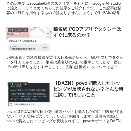
この記事ではYoutube動画のスクリプトをもとに、Google AI studio
で論文っぽくまとめてもらった結果をご紹介します。 この記事は情
報の正確性を担保するものではありません。あくまで生成AIの活用事
例として参考にしてください ...
菊名駅でGOアプリでタクシーは
ライフスタイル
すぐに来るのか？
JR横浜線と東急東横線が乗り入れる菊名駅から、GOアプリでタクシ
ーを呼んでみました。 筆者は菊名駅の東口で乗車しましたが、西口
での乗り降りをおすすめします。（理由は後述） タクシーは思った
よりも多い 菊名駅の周辺はタクシーは意外と...
【DAZN】povoで購入したトッ
ライフスタイル
ピングが反映されない？そんな時
に試してほしいこと
povo2.0でDAZNの7日間使い放題パックを購入したのに、視聴ができ
ない！ そんな時に試してほしいことを紹介します。筆者も実際に
povoで購入したトッピングが反映されずに、povoサポートとDAZNサ
ポートに問い合わせてなんとか解...