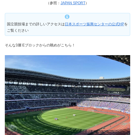
（参照：
JAPAN SPORT
）
国立競技場までの詳しいアクセスは
日本スポーツ振興センターの公式HP
を
ご覧ください
そんな3層 Eブロックからの眺めがこちら！