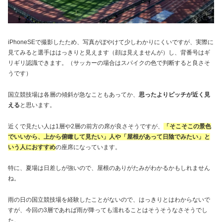
iPhoneSEで撮影したため、写真がぼやけて少しわかりにくいですが、実際に
見てみると選手ははっきりと見えます（顔は見えませんが）し、背番号はギ
リギリ認識できます。（サッカーの場合はスパイクの色で判断すると良さそ
うです）
国立競技場は各層の傾斜が急なこともあってか、
思ったよりピッチが近く見
える
と思います。
近くで見たい人は1層や2層の前方の席が良さそうですが、
「そこそこの景色
でいいから、上から俯瞰して見たい」人や「屋根があって日陰でみたい」と
いう人におすすめ
の座席になっています。
特に、夏場は日差しが強いので、屋根のありがたみがわかるかもしれません
ね。
雨の日の国立競技場を経験したことがないので、はっきりとはわからないで
すが、今回の3層であれば雨が降っても濡れることはそうそうなさそうでし
た。